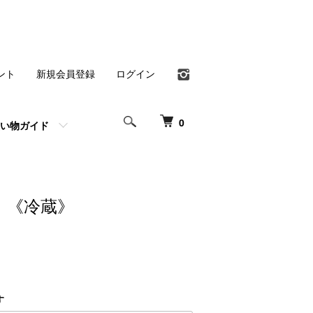
ント
新規会員登録
ログイン
0
い物ガイド
《冷蔵》
す