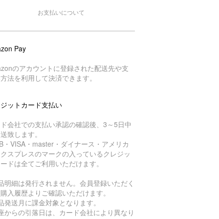
お支払いについて
zon Pay
azonのアカウントに登録された配送先や支
い方法を利用して決済できます。
レジットカード支払い
ード会社での支払い承認の確認後、3～5日中
発送致します。
CB・VISA・master・ダイナース・アメリカ
エクスプレスのマークの入っているクレジッ
カードは全てご利用いただけます。
商品明細は発行されません。会員登録いただく
、購入履歴よりご確認いただけます。
商品発送月に課金対象となります。
口座からの引落日は、カード会社により異なり