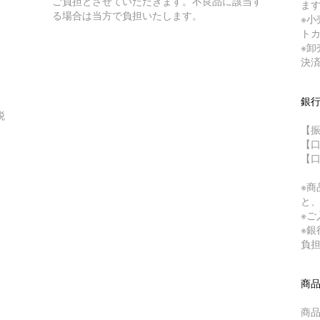
ご負担とさせていただきます。不良品に該当す
ま
る場合は当方で負担いたします。
※
ト
※
決
銀
税
【振
【口
【口
※
と
※
※
負
商
商