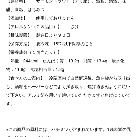
【原材料】 サーモントラウト（チリ産）、酒粕、清酒、味
醂、食塩、はちみつ
【添加物】 使用しておりません
【アレルゲン（２８品目）】 さけ
【賞味期限】 製造日より９０日
【保存方法】 要冷凍－18℃以下保存のこと
【栄養成分（１切当たり）】
熱量：244kcal たんぱく質：19.2g 脂質：13.4g 炭水化
物：11.6g 食塩相当量：1.8g
【食べ方のご案内】 冷蔵庫内で自然解凍後、魚を袋から取り出
し、酒粕をペーパーなどでよく拭き取り、焦げ過ぎぬように焼い
て下さい。アルミ箔を用いて焼いていただきますと焦げにくいで
す。
※この商品の原料には、ハチミツが含まれています。1歳未満の乳