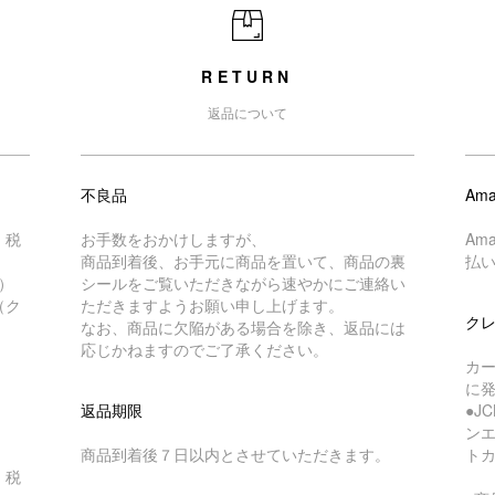
RETURN
返品について
不良品
Ama
・税
お手数をおかけしますが、
Am
商品到着後、お手元に商品を置いて、商品の裏
払
）
シールをご覧いただきながら速やかにご連絡い
（ク
ただきますようお願い申し上げます。
ク
なお、商品に欠陥がある場合を除き、返品には
応じかねますのでご了承ください。
カ
に
返品期限
●J
ン
商品到着後７日以内とさせていただきます。
ト
・税