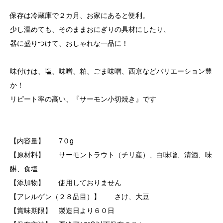
保存は冷蔵庫で２カ月、お家にあると便利。
少し温めても、そのままおにぎりの具材にしたり、
器に盛りつけて、おしゃれな一品に！
味付けは、塩、味噌、粕、ごま味噌、西京などバリエーション豊
か！
リピート率の高い、『サーモン小切焼き』です
【内容量】 7０g
【原材料】 サーモントラウト（チリ産）、白味噌、清酒、味
醂、食塩
【添加物】 使用しておりません
【アレルゲン（２８品目）】 さけ、大豆
【賞味期限】 製造日より６０日