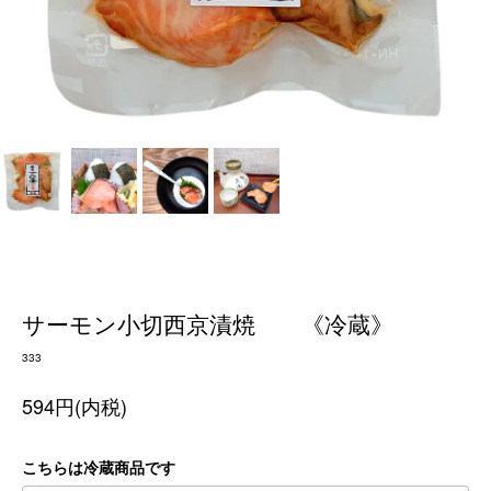
サーモン小切西京漬焼 《冷蔵》
333
594円(内税)
こちらは冷蔵商品です