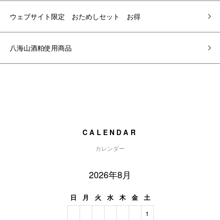
ウェブサイト限定 おためしセット お得
八海山酒粕使用商品
CALENDAR
カレンダー
2026年8月
日
月
火
水
木
金
土
1