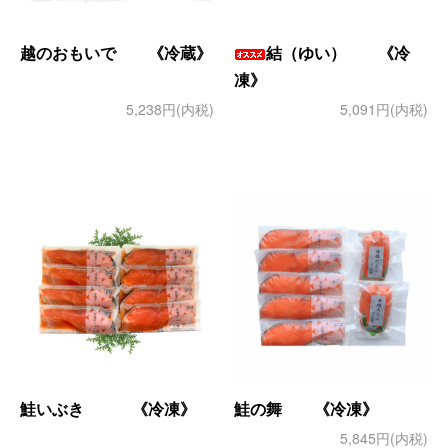
越のおもいで 《冷蔵》
結（ゆい） 《冷
凍》
5,238円(内税)
5,091円(内税)
鮭いぶき 《冷凍》
鮭の舞 《冷凍》
5,845円(内税)